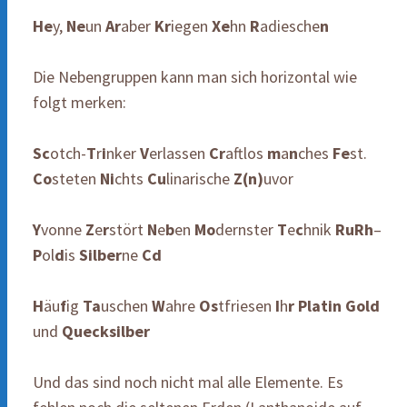
He
y,
Ne
un
Ar
aber
Kr
iegen
Xe
hn
R
adiesche
n
Die Nebengruppen kann man sich horizontal wie
folgt merken:
Sc
otch-
T
r
i
nker
V
erlassen
Cr
aftlos
m
a
n
ches
Fe
st.
Co
steten
Ni
chts
Cu
linarische
Z(n)
uvor
Y
vonne
Z
e
r
stört
N
e
b
en
Mo
dernster
T
e
c
hnik
RuRh
–
P
ol
d
is
Silber
ne
Cd
H
äu
f
ig
Ta
uschen
W
ahre
Os
tfriesen
I
h
r
Platin
Gold
und
Quecksilber
Und das sind noch nicht mal alle Elemente. Es