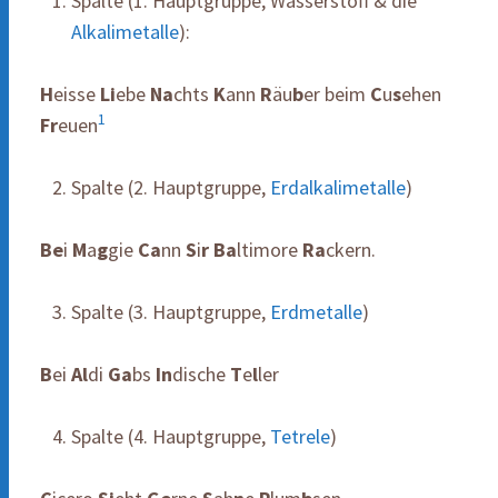
Spalte (1. Hauptgruppe, Wasserstoff & die
Alkalimetalle
):
H
eisse
Li
ebe
Na
chts
K
ann
R
äu
b
er beim
C
u
s
ehen
1
Fr
euen
Spalte (2. Hauptgruppe,
Erdalkalimetalle
)
Be
i
M
a
g
gie
Ca
nn
S
i
r
Ba
ltimore
Ra
ckern.
Spalte (3. Hauptgruppe,
Erdmetalle
)
B
ei
Al
di
Ga
bs
In
dische
T
e
l
ler
Spalte (4. Hauptgruppe,
Tetrele
)