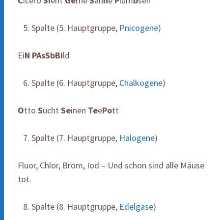
C
icero
Si
eht
Ge
rne
S
ah
n
e
P
lum
b
sen
Spalte (5. Hauptgruppe,
Pnicogene
)
Ei
N
PAsSbBi
ld
Spalte (6. Hauptgruppe,
Chalkogene
)
O
tto
S
ucht
Se
inen
Te
e
Po
tt
Spalte (7. Hauptgruppe,
Halogene
)
Fluor, Chlor, Brom, Iod – Und schon sind alle Mäuse
tot.
Spalte (8. Hauptgruppe,
Edelgase
)