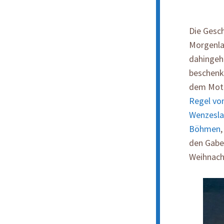
Die Gesch
Morgenla
dahingeh
beschenkt
dem Mott
Regel v
Wenzesla
Böhmen
den Gabe
Weihnach