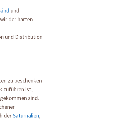
kind
und
wir der harten
on und Distribution
ten zu beschenken
 zuführen ist,
e gekommen sind.
chener
ch der
Saturnalien
,