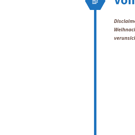
Disclaim
Weihnach
verunsic