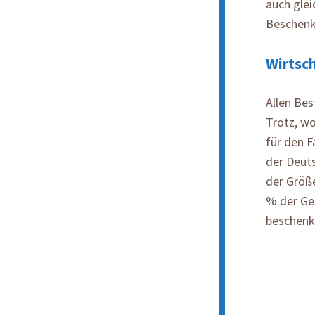
auch glei
Beschenkt
Wirtsc
Allen Be
Trotz, w
für den F
der Deut
der Größ
% der Ge
beschenk