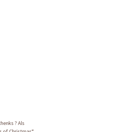
henks ? Als
s of Christmas“