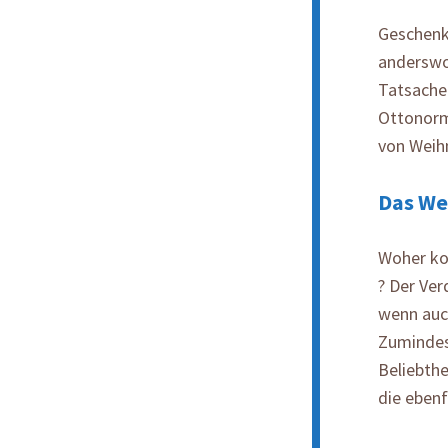
Geschenk
anderswo
Tatsache 
Ottonorma
von Weih
Das We
Woher ko
? Der Ver
wenn auc
Zumindes
Beliebthe
die ebenf