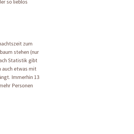
r so lieblos
nachtszeit zum
sbaum stehen (nur
ch Statistik gibt
h auch etwas mit
ängt. Immerhin 13
 mehr Personen