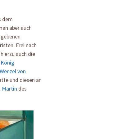
us dem
man aber auch
ergebenen
isten. Frei nach
hierzu auch die
 König
Wenzel von
atte und diesen an
. Martin
des