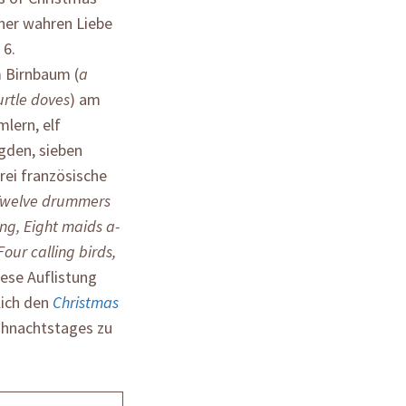
ner wahren Liebe
 6.
m Birnbaum (
a
urtle doves
) am
lern, elf
gden, sieben
rei französische
welve drummers
ng, Eight maids a-
our calling birds,
iese Auflistung
lich den
Christmas
ihnachtstages zu