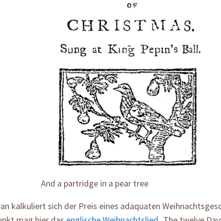
And a partridge in a pear tree
n kalkuliert sich der Preis eines adäquaten Weihnachtsgesc
unkt mag hier das
englische Weihnachtslied
„The twelve Day