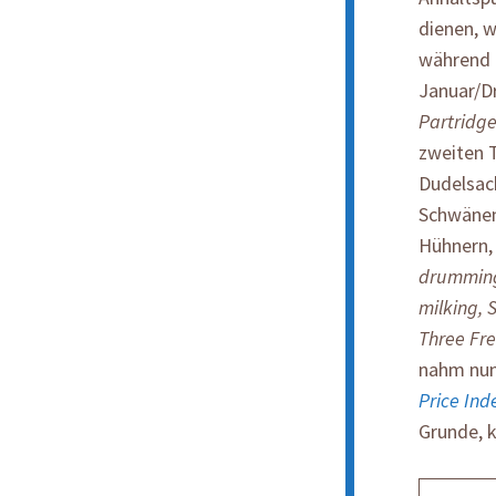
dienen, 
während
Januar/D
Partridge
zweiten T
Dudelsac
Schwänen,
Hühnern,
drumming,
milking, 
Three Fre
nahm nun
Price Ind
Grunde, 