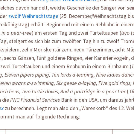
welches davon handelt, welche Geschenke der Sänger von sei
 der
zwölf Weihnachtstage
(25. Dezember/Weihnachtstag bis
reikönigstag) erhält. Beginnend mit einem Rebhuhn in eine
 in a pear-tree
) am ersten Tag und zwei Turteltauben (
two t
ag, steigert es sich bis zum zwölften Tag hin zu zwölf Tromm
kspielern, zehn Moriskentänzern, neun Tänzerinnen, acht Mä
 sechs Gänsen, fünf goldene Ringen, vier Kanarienvögeln, d
 zwei Turteltauben und einem Rebhuhn in einem Birnbaum (
T
 Eleven pipers piping, Ten lords a-leaping, Nine ladies danci
Seven swans a-swimming, Six geese a-laying, Five gold rings, F
nch hens, Two turtle doves, And a partridge in a pear tree
) D
 die
PNC Financial Services
Bank in den USA, um daraus jähr
ex
zu berechnen. Legt man also den „Warenkorb“ des 12. We
kommt man auf folgende Rechnung: