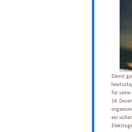
Damit gal
heutzuta
für sein
24. Deze
organisie
ein siche
Elektroge