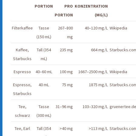
PORTION
PRO
KONZENTRATION
PORTION
(MG/L)
Filterkaffee
Tasse
267–800
40–120 mg/L
Wikipedia
(150 mL)
mg
Kaffee,
Tall (354
235 mg
664 mg/L
Starbucks.co
Starbucks
mL)
Espresso
40–60 mL
100 mg
1667–2500 mg/L
Wikipedia
Espresso,
40 mL
75 mg
1875 mg/L
Starbucks.co
Starbucks
Tee,
Tasse
31–96 mg
103–320 mg/L
gruenertee.d
schwarz
(300 mL)
Tee, Earl
Tall (354
>40 mg
>113 mg/L
Starbucks.co