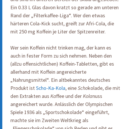
Ein 0.33 L Glas davon kratzt so gerade am unteren
Rand der „Filterkaffee-Liga“. Wer den etwas
härteren Cola-Kick sucht, greift zur Afri-Cola, die
mit 250 mg Koffein je Liter der Spitzenreiter.
Wer sein Koffein nicht trinken mag, der kann es
auch in fester Form zu sich nehmen. Neben den
(allzu offensichtlichen) Koffein-Tabletten, gibt es
allerhand mit Koffein angereicherte
„Nahrungsmittel“. Ein altbekanntes deutsches
Produkt ist
Scho-Ka-Kola
, eine
Scho
kolade, die mit
den Extrakten aus
Ka
ffee und der
Kola
nuss
angereichert wurde. Anlässlich der Olympischen
Spiele 1936 als „Sportschokolade“ eingeführt,
machte sie im Zweiten Weltkrieg als
„Fliegerschokolade“ von sich Reden und gibt es