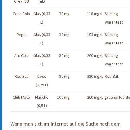
Grey, SB
mL)
Coca Cola
Glas (0,33
39 mg
118 mg/L
Stiftung
L)
Warentest
Pepsi
Glas (0,33
34 mg
103 mg/L
Stiftung
L)
Warentest
Afri Cola
Glas (0,33
86 mg
260 mg/L
Stiftung
L)
Warentest
Red Bull
Dose
80 mg
320 mg/L
Red Bull
(0,25 L)
Club Mate
Flasche
100 mg
200 mg/L
gruenertee.d
(0,5 L)
Wenn man sich im Internet auf die Suche nach dem