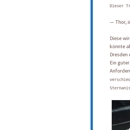
Dieser T
— Thor, 
Diese wi
könnte a
Dresden e
Ein gute
Anforderu
verschie
Sternani