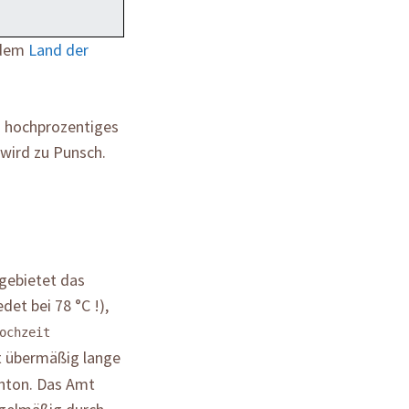
s dem
Land der
s hochprozentiges
 wird zu Punsch.
 gebietet das
det bei 78 °C !),
ochzeit
t übermäßig lange
chton. Das Amt