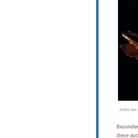
Jeder nur
Besonder
diese au