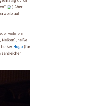
egelmäßig durch
ren“
) Aber
erweile auf
oder vielmehr
, Nelken), heiße
d heißer
Hugo
(für
 zahlreichen