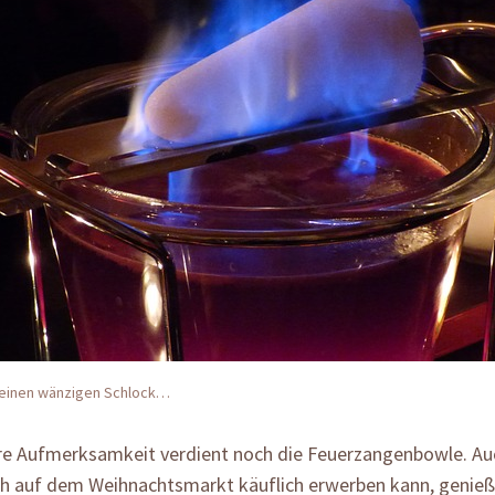
 einen wänzigen Schlock…
e Aufmerksamkeit verdient noch die Feuerzangenbowle. A
ch auf dem Weihnachtsmarkt käuflich erwerben kann, genieß