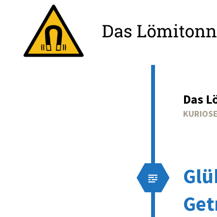
Das L
KURIOSE
Glü
Get