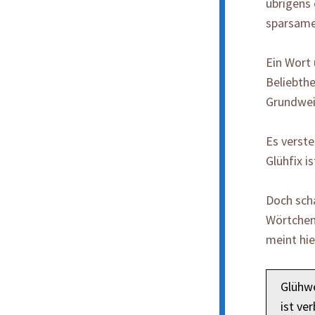
übrigens
sparsame
Ein Wort 
Beliebthe
Grundwein
Es verste
Glühfix i
Doch scha
Wörtchen
meint hie
Glühwe
ist ve