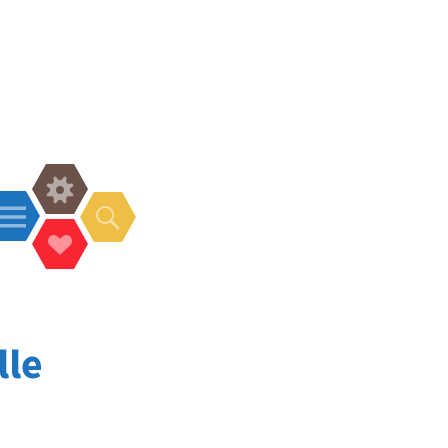
Widgets
Menü
Suchen
Social-
Links
lle