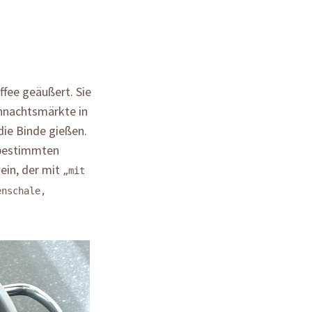
fee geäußert. Sie
hnachtsmärkte in
die Binde gießen.
 bestimmten
ein, der mit
„mit
enschale,