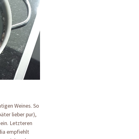
htigen Weines. So
äter lieber pur),
sein. Letzteren
dia empfiehlt