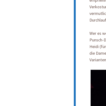
empfiehl
Verkostun
vermutlic
Durchlauf
Wer es we
Punsch-De
Heidi (fü
die Damen
Varianten