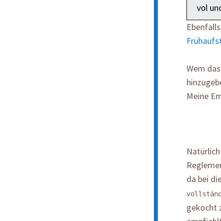
vol un
Ebenfalls
Frühaufs
Wem das n
hinzugebe
Meine Emp
Natürlich
Reglement
da bei d
vollstän
gekocht 