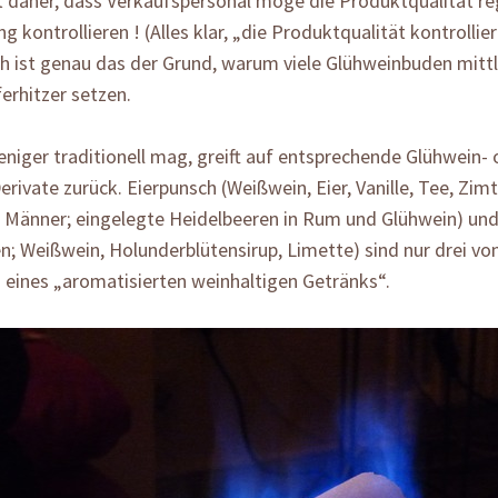
t daher, dass Verkaufspersonal möge die Produktqualität r
g kontrollieren ! (Alles klar, „die Produktqualität kontrollie
h ist genau das der Grund, warum viele Glühweinbuden mittl
erhitzer setzen.
niger traditionell mag, greift auf entsprechende Glühwein- 
rivate zurück. Eierpunsch (Weißwein, Eier, Vanille, Tee, Zimt
r Männer; eingelegte Heidelbeeren in Rum und Glühwein) un
; Weißwein, Holunderblütensirup, Limette) sind nur drei von
 eines „aromatisierten weinhaltigen Getränks“.