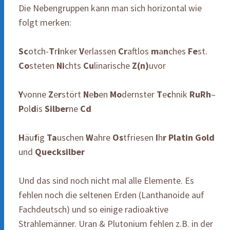
Die Nebengruppen kann man sich horizontal wie
folgt merken:
Sc
otch-
T
r
i
nker
V
erlassen
Cr
aftlos
m
a
n
ches
Fe
st.
Co
steten
Ni
chts
Cu
linarische
Z(n)
uvor
Y
vonne
Z
e
r
stört
N
e
b
en
Mo
dernster
T
e
c
hnik
RuRh
–
P
ol
d
is
Silber
ne
Cd
H
äu
f
ig
Ta
uschen
W
ahre
Os
tfriesen
I
h
r
Platin
Gold
und
Quecksilber
Und das sind noch nicht mal alle Elemente. Es
fehlen noch die seltenen Erden (Lanthanoide auf
Fachdeutsch) und so einige radioaktive
Strahlemänner. Uran & Plutonium fehlen z.B. in der