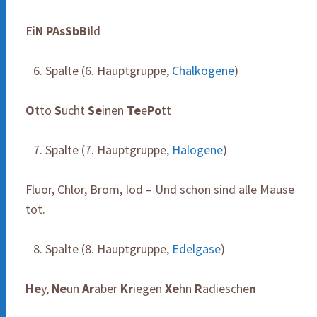
Ei
N
PAsSbBi
ld
Spalte (6. Hauptgruppe,
Chalkogene
)
O
tto
S
ucht
Se
inen
Te
e
Po
tt
Spalte (7. Hauptgruppe,
Halogene
)
Fluor, Chlor, Brom, Iod – Und schon sind alle Mäuse
tot.
Spalte (8. Hauptgruppe,
Edelgase
)
He
y,
Ne
un
Ar
aber
Kr
iegen
Xe
hn
R
adiesche
n