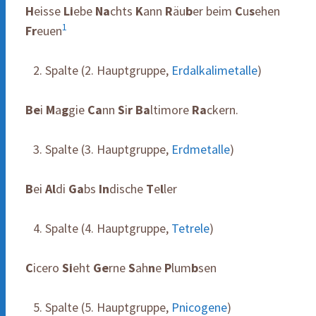
H
eisse
Li
ebe
Na
chts
K
ann
R
äu
b
er beim
C
u
s
ehen
1
Fr
euen
Spalte (2. Hauptgruppe,
Erdalkalimetalle
)
Be
i
M
a
g
gie
Ca
nn
S
i
r
Ba
ltimore
Ra
ckern.
Spalte (3. Hauptgruppe,
Erdmetalle
)
B
ei
Al
di
Ga
bs
In
dische
T
e
l
ler
Spalte (4. Hauptgruppe,
Tetrele
)
C
icero
Si
eht
Ge
rne
S
ah
n
e
P
lum
b
sen
Spalte (5. Hauptgruppe,
Pnicogene
)