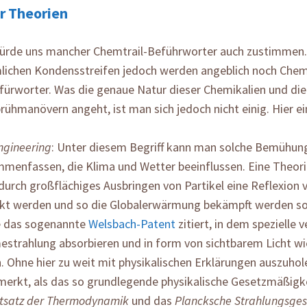
r Theorien
ürde uns mancher Chemtrail-Beführworter auch zustimmen.
ichen Kondensstreifen jedoch werden angeblich noch Chemi
fürworter. Was die genaue Natur dieser Chemikalien und die
rühmanövern angeht, ist man sich jedoch nicht einig. Hier ei
gineering
: Unter diesem Begriff kann man solche Bemühun
menfassen, die Klima und Wetter beeinflussen. Eine Theorie 
durch großflächiges Ausbringen von Partikel eine Reflexion 
kt werden und so die Globalerwärmung bekämpft werden soll
e das sogenannte
Welsbach-Patent
zitiert, in dem spezielle 
strahlung absorbieren und in form von sichtbarem Licht wi
n. Ohne hier zu weit mit physikalischen Erklärungen auszuhole
erkt, als das so grundlegende physikalische Gesetzmäßigk
tsatz der Thermodynamik
und das
Plancksche Strahlungsges