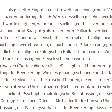
alls als gezielter Eingriff in die Umwelt kann eine gezielte V
s bzw. Veränderung des pH-Werts desselben gesehen werd
ut würde eingehen, während spezielles genetisch verändert
en und somit Saatgutgroßkonzernen zu Milliardenverdienst
nd diese Theorie wissenschaftlich erstmal nicht völlig abwegi
auch angezweifelt werden, da auch andere Pflanzen angegri
endlich zum völligen ökologischen Kollaps führen würde. Wom
utkonzerne ins eigene Fleisch schneiden würden.
tion von Überbevölkerung
Schließlich gibt es Theorien zur g
ftung der Bevölkerung. Wie dies genau geschehen könnte, da 
hiedene teilweise recht exotische Theorien, die von simpler V
ervorrufen von Unfruchtbarkeit (Geburtenreduktion) reiche
alls beliebt: Psychopharmakologische Beeinflussung der B
 Gefügig zu machen. Oder, als Motiv der Reduktion von Übe
flussung des Paarungsverhaltens der Bevölkerung, dass die