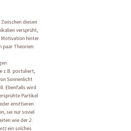
 Zwischen diesen
kalien versprüht,
 Motivation hinter
n paar Theorien:
gen
z.B. postuliert,
von Sonnenlicht
. Ebenfalls wird
versprühte Partikel
eder emittieren
n, sei nur soviel
eiten wie der
2.
etz
ein solches