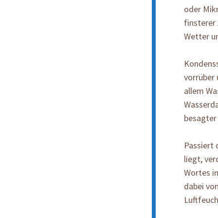
oder Mik
finsterer
Wetter u
Kondenss
vorrüber 
allem Was
Wasserdam
besagter
Passiert 
liegt, ve
Wortes in
dabei von
Luftfeuch