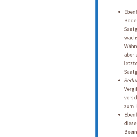
Ebenf
Boden
Saatg
wachs
Währe
aber 
letzt
Saatg
Reduk
Vergi
versc
zum H
Ebenf
diese
Beein