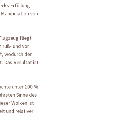
ecks Erfüllung
. Manipulation von
lugzeug fliegt
n ruß- und vor
ft, wodurch der
. Das Resultat ist
feuchte unter 100 %
wahrsten Sinne des
ieser Wolken ist
it und relativer