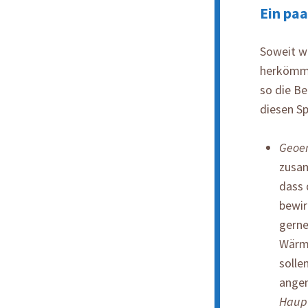
Ein paa
Soweit w
herkömml
so die Be
diesen Sp
Geoen
zusam
dass 
bewir
gern
Wärme
solle
angem
Haup