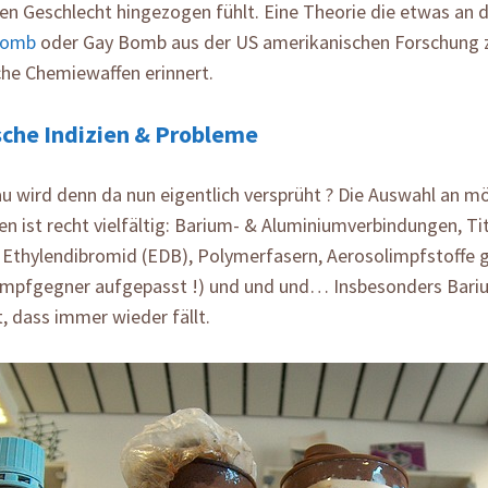
en Geschlecht hingezogen fühlt. Eine Theorie die etwas an 
Bomb
oder Gay Bomb aus der US amerikanischen Forschung 
che Chemiewaffen erinnert.
che Indizien & Probleme
 wird denn da nun eigentlich versprüht ? Die Auswahl an mö
n ist recht vielfältig: Barium- & Aluminiumverbindungen, Ti
 Ethylendibromid (EDB), Polymerfasern, Aerosolimpfstoffe 
Impfgegner aufgepasst !) und und und… Insbesonders Bariu
, dass immer wieder fällt.