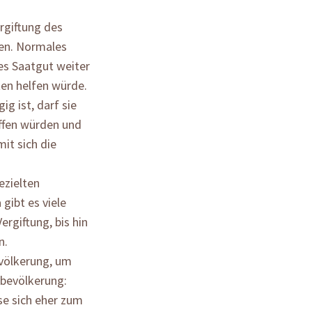
ergiftung des
en. Normales
es Saatgut weiter
en helfen würde.
g ist, darf sie
ffen würden und
it sich die
ezielten
gibt es viele
ergiftung, bis hin
n.
evölkerung, um
rbevölkerung:
se sich eher zum