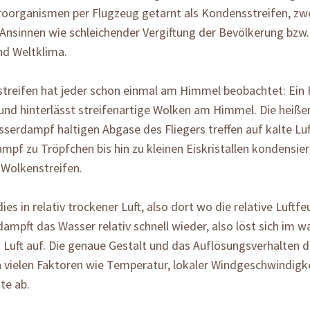
roorganismen per Flugzeug getarnt als Kondensstreifen, zw
 Ansinnen wie schleichender Vergiftung der Bevölkerung bzw
nd Weltklima.
treifen hat jeder schon einmal am Himmel beobachtet: Ein F
und hinterlässt streifenartige Wolken am Himmel. Die heiße
serdampf haltigen Abgase des Fliegers treffen auf kalte Lu
pf zu Tröpfchen bis hin zu kleinen Eiskristallen kondensiert
 Wolkenstreifen.
dies in relativ trockener Luft, also dort wo die relative Luft
rdampft das Wasser relativ schnell wieder, also löst sich im 
 Luft auf. Die genaue Gestalt und das Auflösungsverhalten d
 vielen Faktoren wie Temperatur, lokaler Windgeschwindigke
te ab.