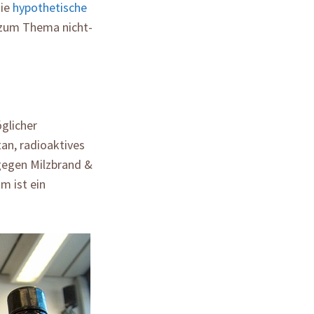
die
hypothetische
zum Thema nicht-
glicher
tan, radioaktives
gegen Milzbrand &
m ist ein