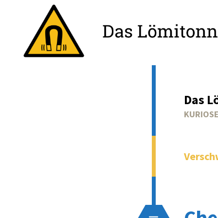
Das L
KURIOSE
Versch
Che