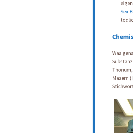
eigen
Sex 
tödli
Chemis
Was genau
Substanze
Thorium,
Masern (
Stichwort