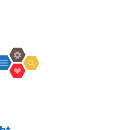
Widgets
Menü
Suchen
Social-
Links
ht