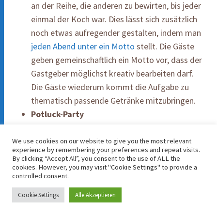
an der Reihe, die anderen zu bewirten, bis jeder
einmal der Koch war. Dies lässt sich zusätzlich
noch etwas aufregender gestalten, indem man
jeden Abend unter ein Motto
stellt. Die Gäste
geben gemeinschaftlich ein Motto vor, dass der
Gastgeber möglichst kreativ bearbeiten darf.
Die Gäste wiederum kommt die Aufgabe zu
thematisch passende Getränke mitzubringen.
Potluck-Party
Zu deutsch
Topfglück
– Weniger eine Variante
eines klassischen Abendessens mit mehreren
We use cookies on our website to give you the most relevant
experience by remembering your preferences and repeat visits.
Gängen, als ein Buffet mit Zufallsgenerator. Ein
By clicking “Accept All”, you consent to the use of ALL the
Brauch aus den USA
, den man in Deutschland
cookies. However, you may visit "Cookie Settings" to provide a
controlled consent.
auch in Ansätzen bei Grillpartys,
Geburtstagsfeiern oder Picknicks wiederfindet.
Cookie Settings
Alle Akzeptieren
Man trifft sich bei einem Gastgeber (oder aber