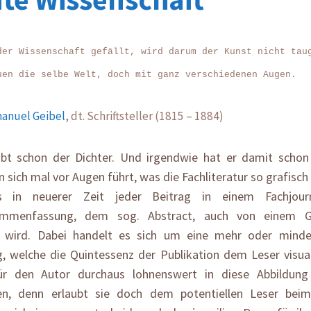
der Wissenschaft gefällt, wird darum der Kunst nicht tau
uen die selbe Welt, doch mit ganz verschiedenen Augen.
anuel Geibel
, dt. Schriftsteller (1815 – 1884)
ibt schon der Dichter. Und irgendwie hat er damit schon
sich mal vor Augen führt, was die Fachliteratur so grafisch 
s in neuerer Zeit jeder Beitrag in einem Fachjourn
ammenfassung, dem sog. Abstract, auch von einem Gr
t wird. Dabei handelt es sich um eine mehr oder minde
, welche die Quintessenz der Publikation dem Leser visuali
ür den Autor durchaus lohnenswert in diese Abbildung
ren, denn erlaubt sie doch dem potentiellen Leser bei