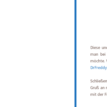
Diese un
man be
möchte. 
DrFreddy
Schließe
Gruß an 
mit der F