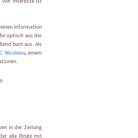
 von Interesse ist
reinen Information
die optisch aus der
lend bunt aus. Als
 C. Nicolaou
, einem
ationen.
en in der Zeitung
der alle Ringe mit