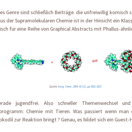
es Genre sind schließlich Beiträge. die unfreiwillig komisch 
aus der Supramolekularen Chemie ist in der Hinsicht ein Klassi
sch für eine Reihe von Graphical Abstracts mit Phallus-ähnl
Quelle:
Inorg. Chem., 2004, 43 (11), pp 3521–3527.
erade jugendfrei. Also schneller Themenwechsel un
programm: Chemie mit Tieren. Was passiert wenn man e
kodil zur Reaktion bringt ? Genau, es bildet sich ein Guest