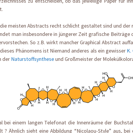
rzeichnisses zu entscheiden, ob das jeweilige Paper für ihn
t.
ie meisten Abstracts recht schlicht gestaltet sind und der 
indet man insbesondere in jüngerer Zeit grafische Beiträge 
vorstechen. So z.B. wirkt mancher Graphical Abstract auffal
r dieses Phänomens ist Niemand anderes als ein gewisser
K.
n der
Naturstoffsynthese
und Großmeister der Molekülkolor
l bei einem langen Telefonat die Innenräume der Buchstab
 ? Ähnlich sieht eine Abbildung “Nicolaou-Style” aus, bei 