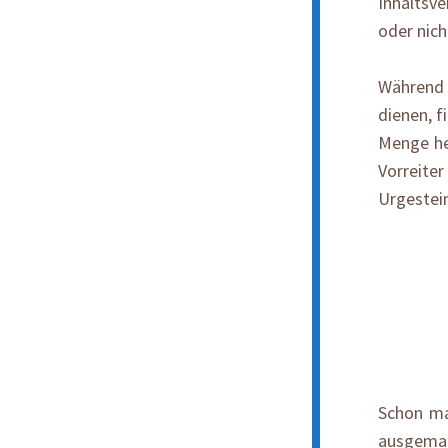
Inhaltsve
oder nich
Während d
dienen, f
Menge her
Vorreite
Urgestei
Schon ma
ausgemalt