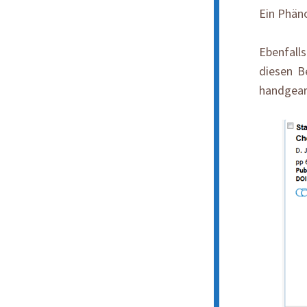
Ein Phän
Ebenfalls
diesen B
handgear