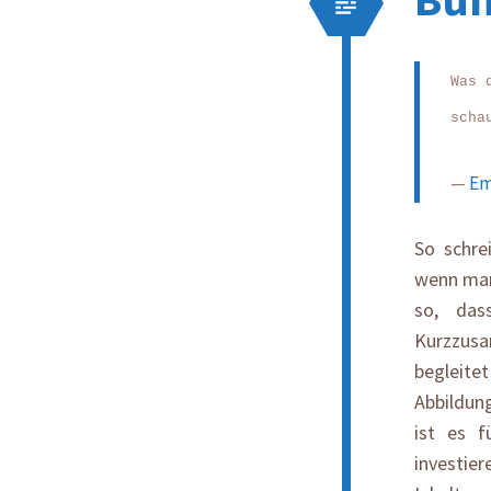
Was 
scha
—
Em
So schre
wenn man 
so, das
Kurzzus
begleite
Abbildung
ist es f
investie